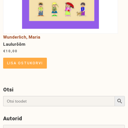
Wunderlich, Maria
Laulurõõm
€
10,00
LISA OSTUKORVI
Otsi
Search Button
Search
for:
Autorid