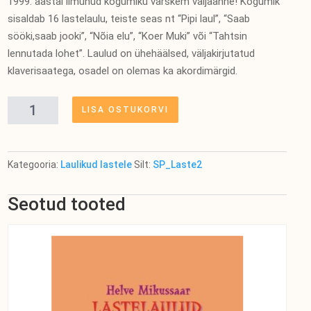
1999. aastal ilmunud kogumiku värskem väljaanne! Kogumik
sisaldab 16 lastelaulu, teiste seas nt “Pipi laul”, “Saab
sööki,saab jooki”, “Nõia elu”, “Koer Muki” või “Tahtsin
lennutada lohet”. Laulud on ühehäälsed, väljakirjutatud
klaverisaatega, osadel on olemas ka akordimärgid.
Ülo
LISA OSTUKORVI
Vinteri
lastelaule
kogus
Kategooria:
Laulikud lastele
Silt:
SP_Laste2
Seotud tooted