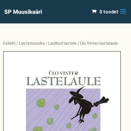
0 toodet
Esileht
/
Lastemuusika
/
Laulikud lastele
/ Ülo Vinteri lastelaule