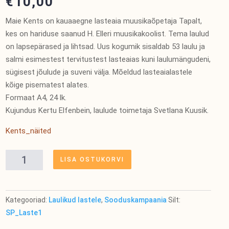
€
10,00
Maie Kents on kauaaegne lasteaia muusikaõpetaja Tapalt,
kes on hariduse saanud H. Elleri muusikakoolist. Tema laulud
on lapsepärased ja lihtsad. Uus kogumik sisaldab 53 laulu ja
salmi esimestest tervitustest lasteaias kuni laulumängudeni,
sügisest jõulude ja suveni välja. Mõeldud lasteaialastele
kõige pisematest alates.
Formaat A4, 24 lk.
Kujundus Kertu Elfenbein, laulude toimetaja Svetlana Kuusik.
Kents_näited
Laulan
LISA OSTUKORVI
lahket
laulukesta.
Laule
Kategooriad:
Laulikud lastele
,
Sooduskampaania
Silt:
ja
SP_Laste1
salme