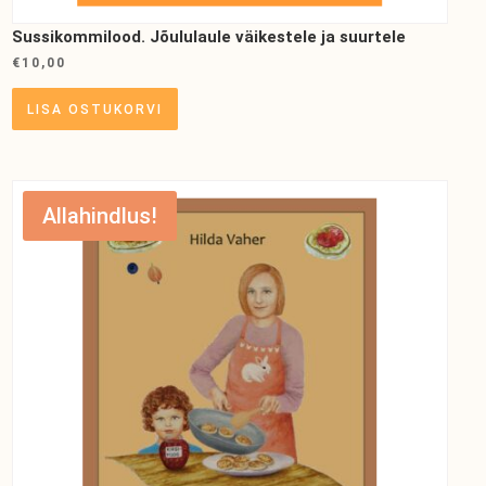
Sussikommilood. Jõululaule väikestele ja suurtele
€
10,00
LISA OSTUKORVI
Allahindlus!