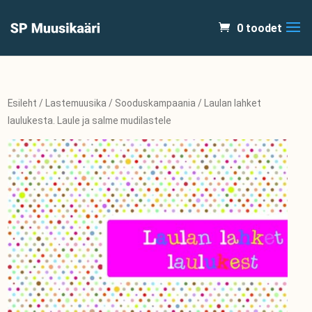
0 toodet
Esileht
/
Lastemuusika
/
Sooduskampaania
/ Laulan lahket
laulukesta. Laule ja salme mudilastele