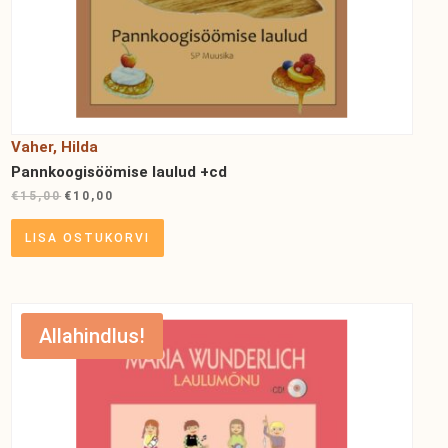
Vaher, Hilda
Pannkoogisöömise laulud +cd
€
15,00
€
10,00
LISA OSTUKORVI
Allahindlus!