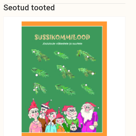
mudilastele
Seotud tooted
kogus