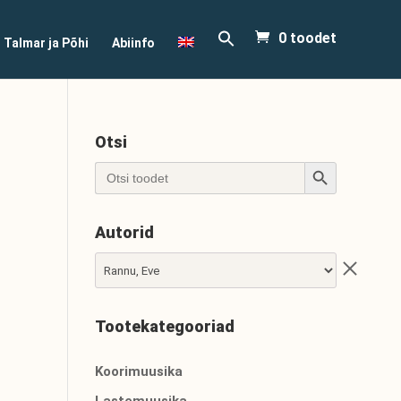
0 toodet
Talmar ja Põhi
Abiinfo
Otsi
Search Button
Search
for:
Autorid
Tootekategooriad
Koorimuusika
Lastemuusika