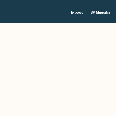
E-pood
SP Muusika