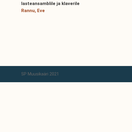
lasteansamblile ja klaverile
Rannu, Eve
SP Muusikaäri 2021